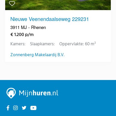
Nieuwe Veenendaalseweg 229231
3911 MJ - Rhenen
€ 1.200 p/m
Kamers:
Slaapkamers:
Oppervlakte: 60 m²
Zonnenberg Makelaardij B.V.