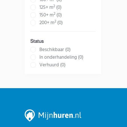
2
125+ m
(0)
2
150+ m
(0)
2
200+ m
(0)
Status
Beschikbaar (0)
In onderhandeling (0)
Verhuurd (0)