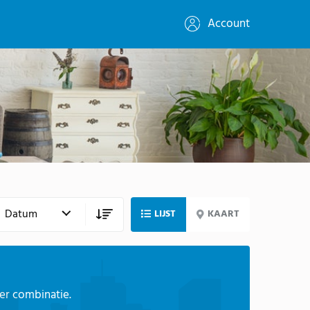
Account
LIJST
KAART
ter combinatie.