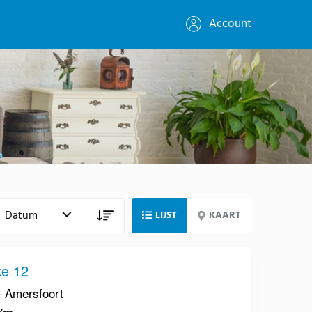
Account
LIJST
KAART
e 12
- Amersfoort