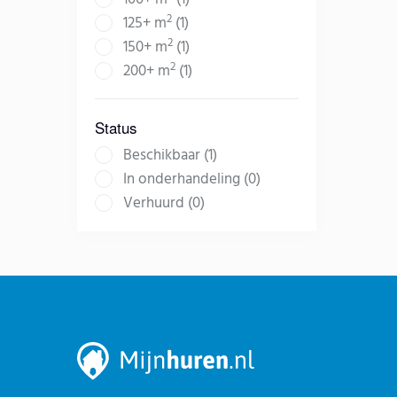
2
125+ m
(1)
2
150+ m
(1)
2
200+ m
(1)
Status
Beschikbaar (1)
In onderhandeling (0)
Verhuurd (0)