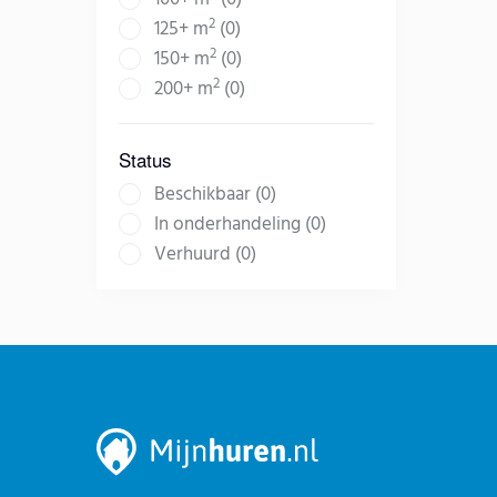
2
125+ m
(0)
2
150+ m
(0)
2
200+ m
(0)
Status
Beschikbaar (0)
In onderhandeling (0)
Verhuurd (0)