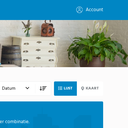
Account
LIJST
KAART
ter combinatie.