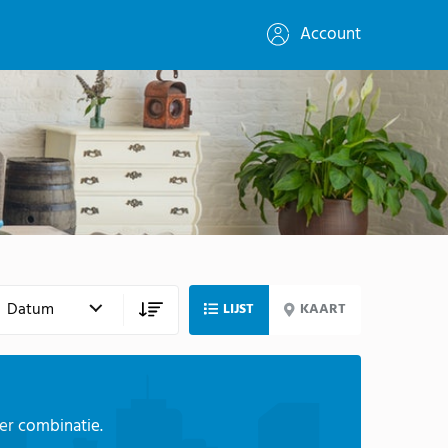
Account
LIJST
KAART
ter combinatie.