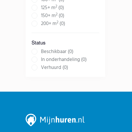
2
125+ m
(0)
2
150+ m
(0)
2
200+ m
(0)
Status
Beschikbaar (0)
In onderhandeling (0)
Verhuurd (0)