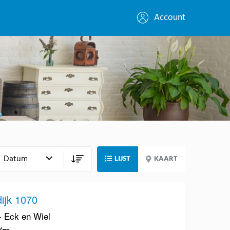
Account
LIJST
KAART
ijk 1070
 Eck en Wiel