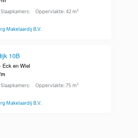
p/m
Slaapkamers:
Oppervlakte: 42 m²
g Makelaardij B.V.
ijk 10B
 Eck en Wiel
p/m
Slaapkamers:
Oppervlakte: 75 m²
g Makelaardij B.V.