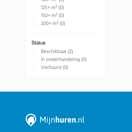
2
125+ m
(0)
2
150+ m
(0)
2
200+ m
(0)
Status
Beschikbaar (2)
In onderhandeling (0)
Verhuurd (0)