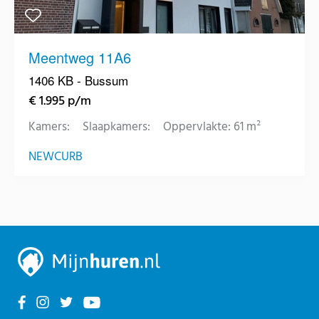
Meentweg 11A6
1406 KB - Bussum
€ 1.995 p/m
Kamers:
Slaapkamers:
Oppervlakte: 61 m²
NEWCURB