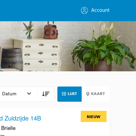
Account
LIJST
KAART
d Zuidzijde 14B
NIEUW
Brielle