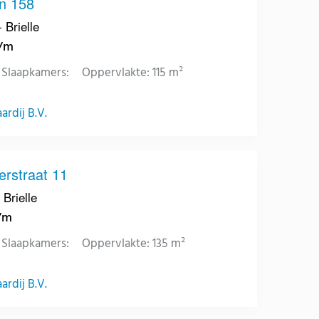
jn 158
 Brielle
p/m
Slaapkamers:
Oppervlakte: 115 m²
rdij B.V.
erstraat 11
 Brielle
p/m
Slaapkamers:
Oppervlakte: 135 m²
rdij B.V.