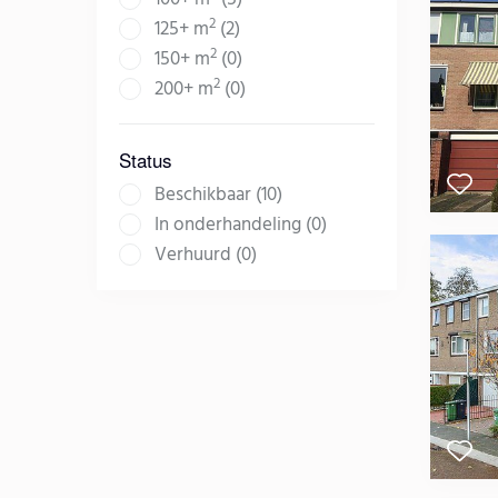
2
125+ m
(2)
2
150+ m
(0)
2
200+ m
(0)
Status
Beschikbaar (10)
In onderhandeling (0)
Verhuurd (0)