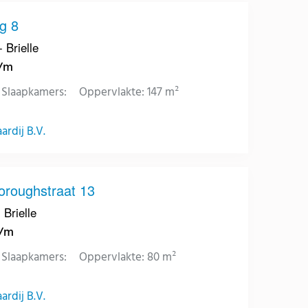
g 8
 Brielle
p/m
Slaapkamers:
Oppervlakte: 147 m²
rdij B.V.
roughstraat 13
 Brielle
p/m
Slaapkamers:
Oppervlakte: 80 m²
rdij B.V.