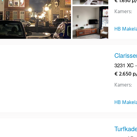
€ 1.650 p
Kamers:
HB Makelaa
Clarisse
3231 XC -
€ 2.650 
Kamers:
HB Makelaa
Turfkad