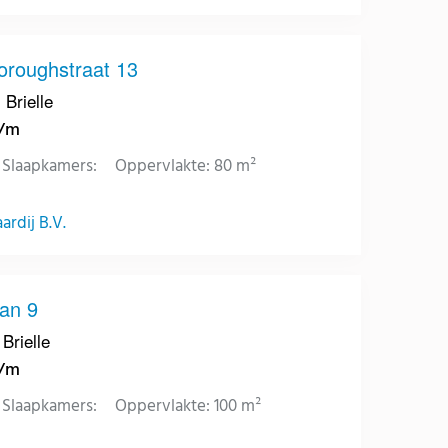
roughstraat 13
 Brielle
p/m
Slaapkamers:
Oppervlakte: 80 m²
rdij B.V.
an 9
Brielle
p/m
Slaapkamers:
Oppervlakte: 100 m²