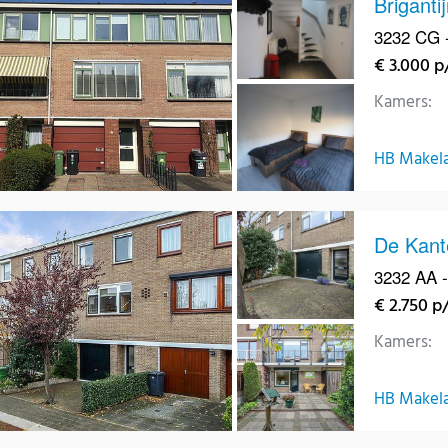
Briganti
3232 CG -
€ 3.000 
Kamers:
HB Makelaa
De Kant
3232 AA -
€ 2.750 
Kamers:
HB Makelaa